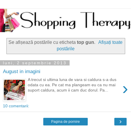
Se afișează postările cu eticheta
top gun
.
Afișați toate
postările
luni, 2 septembrie 2013
August in imagini
A trecut si ultima luna de vara si caldura s-a dus
›
odata cu ea. Pe cat ma plangeam eu ca nu mai
suport caldura, acum ii cam duc dorul. Pa...
10 comentarii:
›
Pagina de pornire