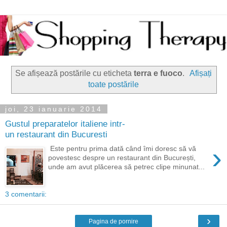
Se afișează postările cu eticheta
terra e fuoco
.
Afișați
toate postările
joi, 23 ianuarie 2014
Gustul preparatelor italiene intr-
un restaurant din Bucuresti
›
Este pentru prima dată când îmi doresc să vă
povestesc despre un restaurant din București,
unde am avut plăcerea să petrec clipe minunat...
3 comentarii:
›
Pagina de pornire