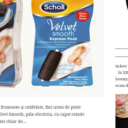
In lov
In 2015
beauty.
eram de
i frumoase și catifelate, fără urmă de piele
lvet Smooth, pila electrica, cu capăt rotativ
imt chiar de...