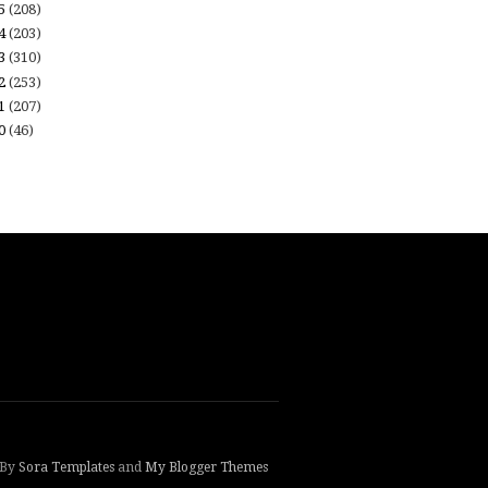
15
(208)
14
(203)
13
(310)
12
(253)
11
(207)
10
(46)
 By
Sora Templates
and
My Blogger Themes