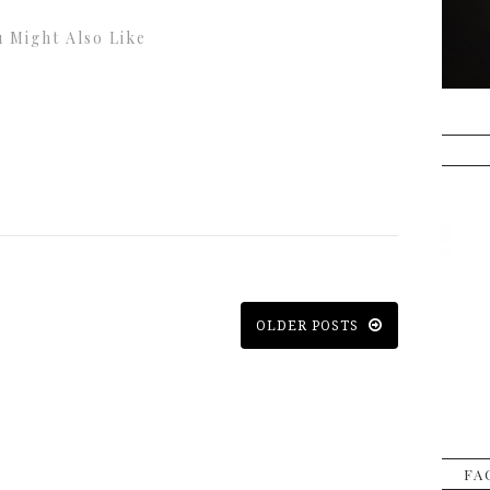
 Might Also Like
OLDER POSTS
FA