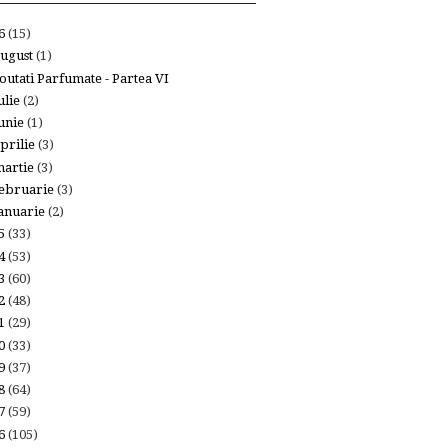
26
(15)
ugust
(1)
outati Parfumate - Partea VI
ulie
(2)
unie
(1)
prilie
(3)
artie
(3)
ebruarie
(3)
anuarie
(2)
25
(33)
24
(53)
23
(60)
22
(48)
21
(29)
20
(33)
19
(37)
18
(64)
17
(59)
16
(105)