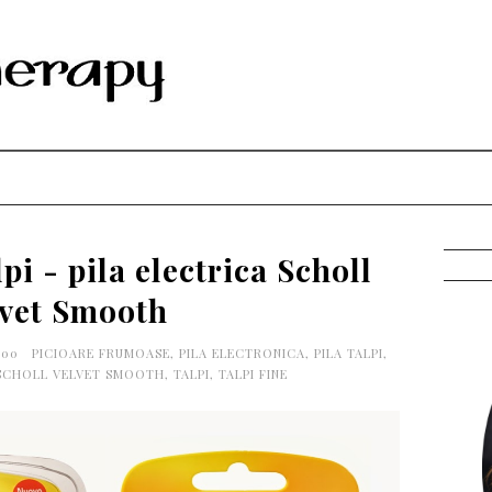
pi - pila electrica Scholl
lvet Smooth
0:00
PICIOARE FRUMOASE
,
PILA ELECTRONICA
,
PILA TALPI
,
SCHOLL VELVET SMOOTH
,
TALPI
,
TALPI FINE