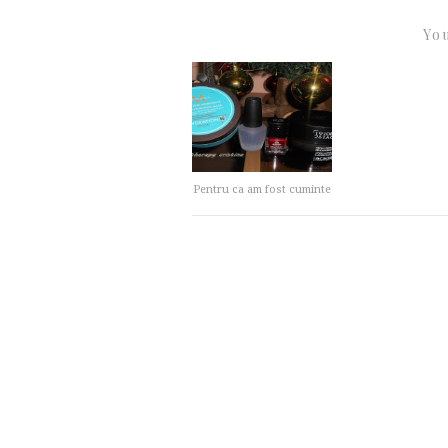
You
Pentru ca am fost cuminte