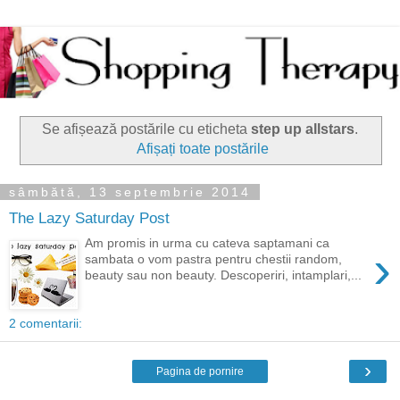
Se afișează postările cu eticheta
step up allstars
.
Afișați toate postările
sâmbătă, 13 septembrie 2014
The Lazy Saturday Post
Am promis in urma cu cateva saptamani ca
›
sambata o vom pastra pentru chestii random,
beauty sau non beauty. Descoperiri, intamplari,...
2 comentarii:
›
Pagina de pornire