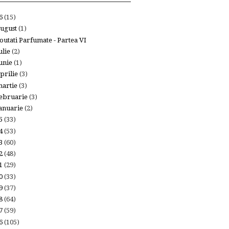
26
(15)
ugust
(1)
outati Parfumate - Partea VI
ulie
(2)
unie
(1)
prilie
(3)
artie
(3)
ebruarie
(3)
anuarie
(2)
25
(33)
24
(53)
23
(60)
22
(48)
21
(29)
20
(33)
19
(37)
18
(64)
17
(59)
16
(105)