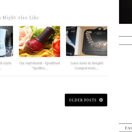
 Might Also Like
i (ojele
Oja saptamanii - SpaRitual
Luna Iunie in Imagini
.
"Spellbo...
(cumparaturi,...
OLDER POSTS
FA