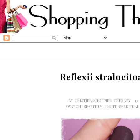
Reflexii stralucit
BY
CRISTINA SHOPPING THERAPY
19
SWATCH
,
SPARITUAL LIGHT
,
SPARITUAL