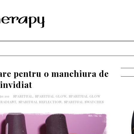
oare pentru o manchiura de
invidiat
:50:00
SPARITUAL
,
SPARITUAL GLOW
,
SPARITUAL GLOW
 RADIANT
,
SPARITUAL REFLECTION
,
SPARITUAL SWATCHES