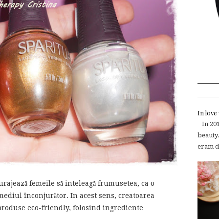
In lov
In 2015
beauty.
eram de
urajează femeile să inteleagă frumusetea, ca o
mediul înconjurător. In acest sens, creatoarea
produse eco-friendly, folosind ingrediente