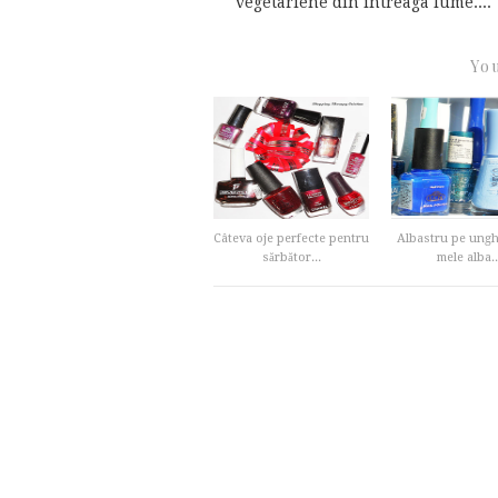
vegetariene din intreaga lume....
You
Câteva oje perfecte pentru
Albastru pe unghi
sărbător...
mele alba..