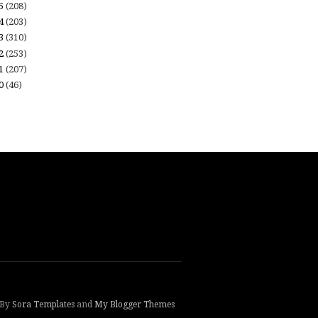
15
(208)
14
(203)
13
(310)
12
(253)
11
(207)
10
(46)
 By
Sora Templates
and
My Blogger Themes