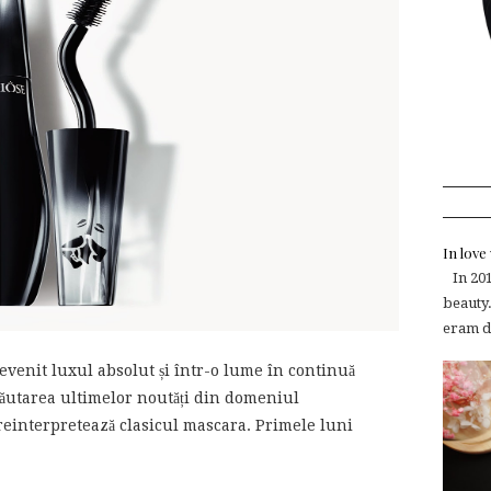
In lov
In 2015
beauty.
eram de
devenit luxul absolut și într-o lume în continuă
 căutarea ultimelor noutăți din domeniul
reinterpretează clasicul mascara. Primele luni