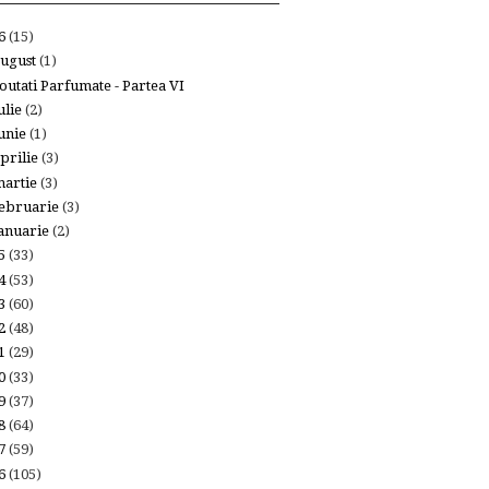
26
(15)
ugust
(1)
outati Parfumate - Partea VI
ulie
(2)
unie
(1)
prilie
(3)
artie
(3)
ebruarie
(3)
anuarie
(2)
25
(33)
24
(53)
23
(60)
22
(48)
21
(29)
20
(33)
19
(37)
18
(64)
17
(59)
16
(105)