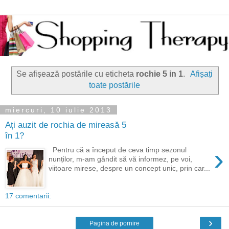
Se afișează postările cu eticheta
rochie 5 in 1
.
Afișați
toate postările
miercuri, 10 iulie 2013
Ați auzit de rochia de mireasă 5
în 1?
›
Pentru că a început de ceva timp sezonul
nunților, m-am gândit să vă informez, pe voi,
viitoare mirese, despre un concept unic, prin car...
17 comentarii:
›
Pagina de pornire