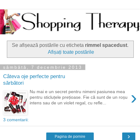
Se afișează postările cu eticheta
rimmel spacedust
.
Afișați toate postările
sâmbătă, 7 decembrie 2013
Câteva oje perfecte pentru
sărbători
›
Nu mai e un secret pentru nimeni pasiunea mea
pentru sticluțele prețioase. Fie că sunt de un roșu
intens sau de un violet regal, cu refle...
3 comentarii:
›
Pagina de pornire