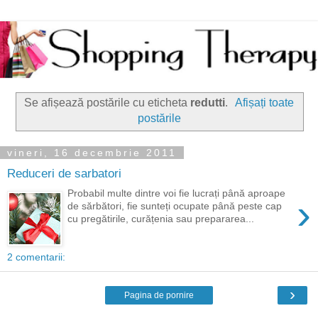
Se afișează postările cu eticheta
redutti
.
Afișați toate
postările
vineri, 16 decembrie 2011
Reduceri de sarbatori
Probabil multe dintre voi fie lucrați până aproape
›
de sărbători, fie sunteți ocupate până peste cap
cu pregătirile, curățenia sau prepararea...
2 comentarii:
›
Pagina de pornire