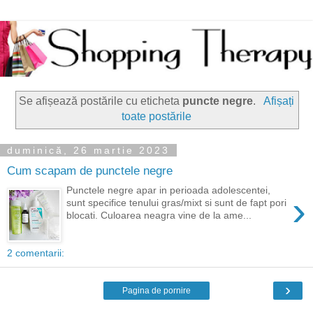
Se afișează postările cu eticheta
puncte negre
.
Afișați
toate postările
duminică, 26 martie 2023
Cum scapam de punctele negre
Punctele negre apar in perioada adolescentei,
›
sunt specifice tenului gras/mixt si sunt de fapt pori
blocati. Culoarea neagra vine de la ame...
2 comentarii:
›
Pagina de pornire