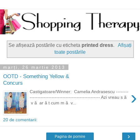
Se afișează postările cu eticheta
printed dress
.
Afișați
toate postările
marți, 26 martie 2013
OOTD - Something Yellow &
Concurs
›
Castigatoare/Winner: Camelia Andrasescu --------
--------------------------------------------- Azi vreau s ă
v ă ar ă t cum m ă v...
20 de comentarii:
›
Pagina de pornire