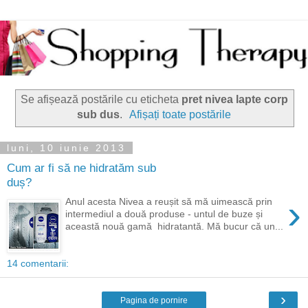
Se afișează postările cu eticheta
pret nivea lapte corp
sub dus
.
Afișați toate postările
luni, 10 iunie 2013
Cum ar fi să ne hidratăm sub
duș?
›
Anul acesta Nivea a reușit să mă uimească prin
intermediul a două produse - untul de buze și
această nouă gamă hidratantă. Mă bucur că un...
14 comentarii:
›
Pagina de pornire