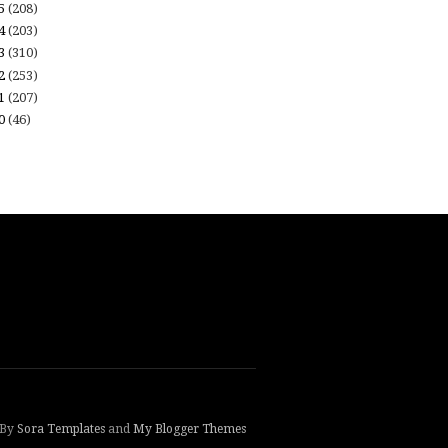
15
(208)
14
(203)
13
(310)
12
(253)
11
(207)
10
(46)
 By
Sora Templates
and
My Blogger Themes