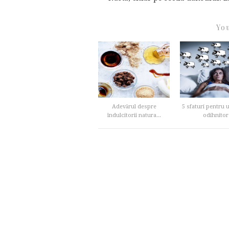
You
Adevărul despre
5 sfaturi pentru
îndulcitorii natura...
odihnitor