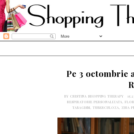
Pe 3 octombrie 
R
BY
CRISTINA SHOPPING THERAPY
15:
RESPIRATORIE PERSONALIZATA
,
FLOR
TABAGISM
,
TUBERCULOZA
,
ZIUA 