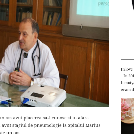
In lov
In 2015
beauty.
eram de
n am avut placerea sa-l cunosc si in afara
 avut stagiul de pneumologie la Spitalul Marius
ste un om...