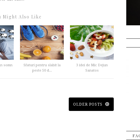
 Might Also Like
 un somn
Sfaturi pentru slabit la
3 idei de Mic Dejun
peste 50 d...
Sanatos
OLDER POSTS
FA