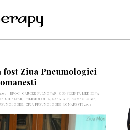
a fost Ziua Pneumologiei
omanesti
23:00
BPOC
,
CANCER PULMONAR
,
CONFERINTA MEDICINA
IN MIHALTAN
,
PNEUMOLOGIE
,
SANATATE
,
SOMNOLOGIE
,
PNEUMOLOGIEI
,
ZIUA PNEUMOLOGIEI ROMANESTI 2013