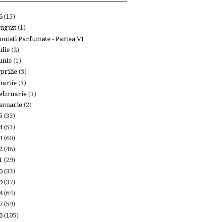
26
(15)
ugust
(1)
outati Parfumate - Partea VI
ulie
(2)
unie
(1)
prilie
(3)
artie
(3)
ebruarie
(3)
anuarie
(2)
25
(33)
24
(53)
23
(60)
22
(48)
21
(29)
20
(33)
19
(37)
18
(64)
17
(59)
16
(105)