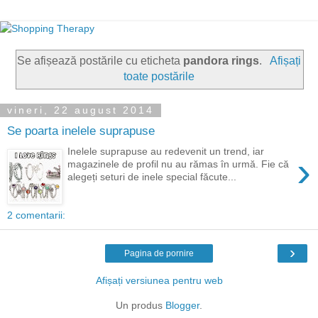
Se afișează postările cu eticheta
pandora rings
.
Afișați
toate postările
vineri, 22 august 2014
Se poarta inelele suprapuse
Inelele suprapuse au redevenit un trend, iar
›
magazinele de profil nu au rămas în urmă. Fie că
alegeți seturi de inele special făcute...
2 comentarii:
›
Pagina de pornire
Afișați versiunea pentru web
Un produs
Blogger
.