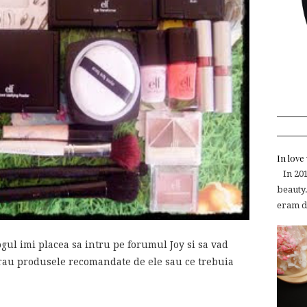
In lov
In 2015
beauty.
eram de
gul imi placea sa intru pe forumul Joy si sa vad
erau produsele recomandate de ele sau ce trebuia