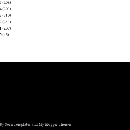
15
(208)
14
(203)
13
(310)
12
(253)
11
(207)
10
(46)
 By
Sora Templates
and
My Blogger Themes