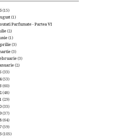
26
(15)
ugust
(1)
outati Parfumate - Partea VI
ulie
(2)
unie
(1)
prilie
(3)
artie
(3)
ebruarie
(3)
anuarie
(2)
25
(33)
24
(53)
23
(60)
22
(48)
21
(29)
20
(33)
19
(37)
18
(64)
17
(59)
16
(105)