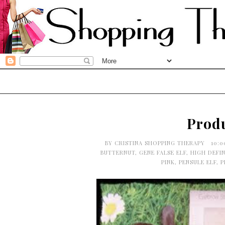
Produ
BY
CRISTINA SHOPPING THERAPY
10:
BUTTERNUT
,
GENE FALSE ELF
,
HIGH DEFI
PINK
,
PENSULE ELF
,
P