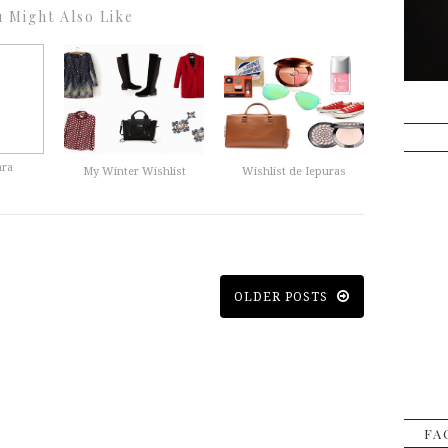
 Might Also Like
ara
My Winter Wishlist
Wishlist de Iepuras
OLDER POSTS
FA