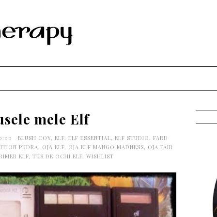
sele mele Elf
00:00
BLUSH COY
,
ELF
,
ELF ESSENTIAL
,
ELF STUDIO
,
FARD
NITION PUDRA
,
OJA ELF
,
OJA ELF MANGO MADNESS
,
OJA FAIR
RIMER ELF
,
TUS DE OCHI ELF
,
WISHLIST