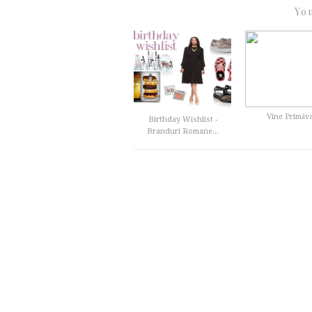
You
Vine Primăv
Birthday Wishlist -
Branduri Romane...