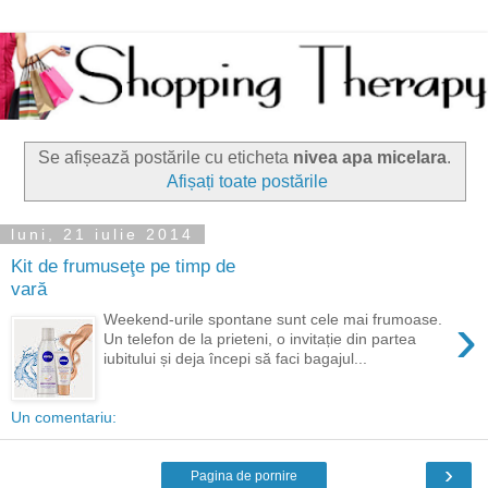
Se afișează postările cu eticheta
nivea apa micelara
.
Afișați toate postările
luni, 21 iulie 2014
Kit de frumuseţe pe timp de
vară
›
Weekend-urile spontane sunt cele mai frumoase.
Un telefon de la prieteni, o invitație din partea
iubitului și deja începi să faci bagajul...
Un comentariu:
›
Pagina de pornire