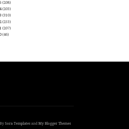
15
(208)
14
(203)
13
(310)
12
(253)
11
(207)
10
(46)
 By
Sora Templates
and
My Blogger Themes