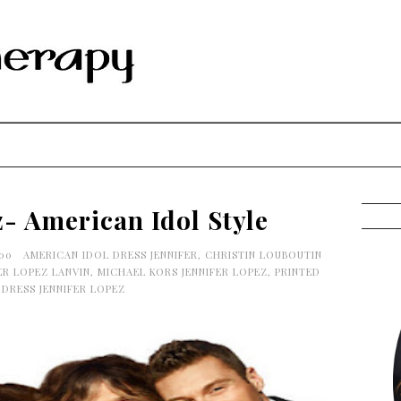
z- American Idol Style
:00
AMERICAN IDOL DRESS JENNIFER
,
CHRISTIN LOUBOUTIN
ER LOPEZ LANVIN
,
MICHAEL KORS JENNIFER LOPEZ
,
PRINTED
 DRESS JENNIFER LOPEZ