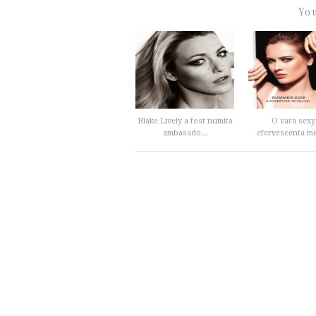
You
Blake Lively a fost numita
O vara sexy
ambasado...
efervescenta mer