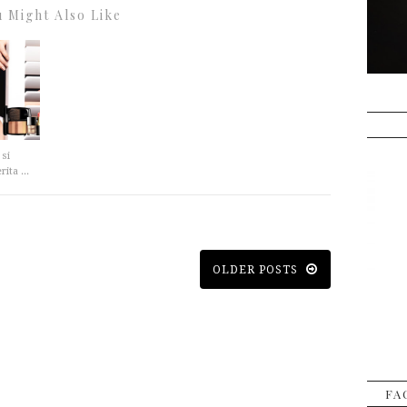
 Might Also Like
 si
ita ...
OLDER POSTS
FA