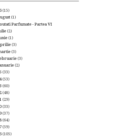
26
(15)
ugust
(1)
outati Parfumate - Partea VI
ulie
(2)
unie
(1)
prilie
(3)
artie
(3)
ebruarie
(3)
anuarie
(2)
25
(33)
24
(53)
23
(60)
22
(48)
21
(29)
20
(33)
19
(37)
18
(64)
17
(59)
16
(105)