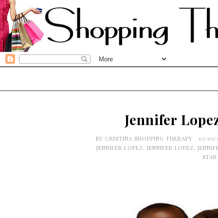
Jennifer Lope
BY
CRISTINA SHOPPING THERAPY
07:00
JENNIFER LOPEZ
,
JENNIFER LOPEZ
,
JENNIF
STAR