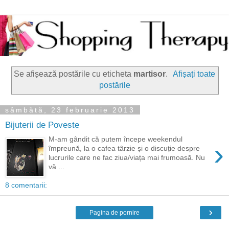
Se afișează postările cu eticheta
martisor
.
Afișați toate
postările
sâmbătă, 23 februarie 2013
Bijuterii de Poveste
M-am gândit că putem începe weekendul
›
împreună, la o cafea târzie și o discuție despre
lucrurile care ne fac ziua/viața mai frumoasă. Nu
vă ...
8 comentarii:
›
Pagina de pornire