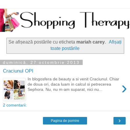
Se afișează postările cu eticheta
mariah carey
.
Afișați
toate postările
duminică, 27 octombrie 2013
Craciunul OPI
In blogosfera de beauty a si venit Craciunul. Chiar
›
de doua ori, daca luam in calcul si petrecerea
Sephora. Nu, nu m-am suparat, nici nu...
2 comentarii:
›
Pagina de pornire