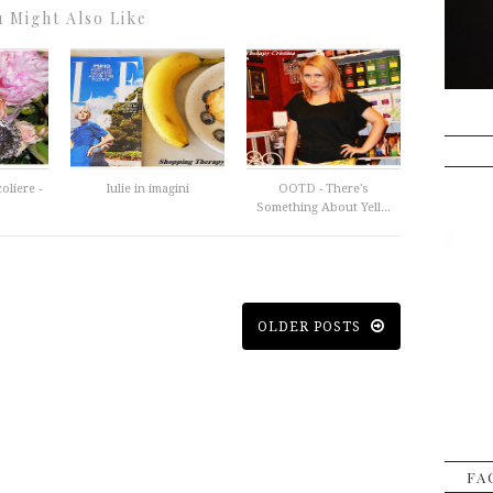
 Might Also Like
oliere -
Iulie in imagini
OOTD - There's
Something About Yell...
OLDER POSTS
FA