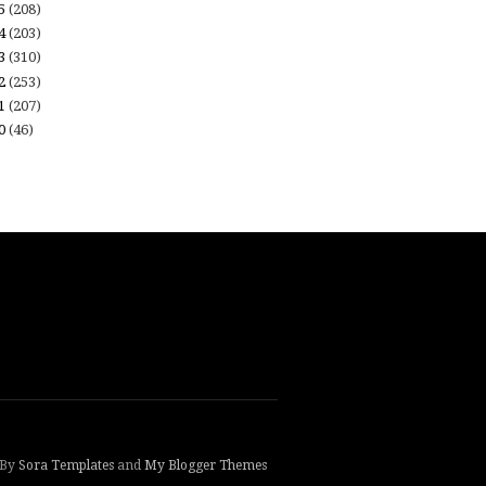
15
(208)
14
(203)
13
(310)
12
(253)
11
(207)
10
(46)
 By
Sora Templates
and
My Blogger Themes