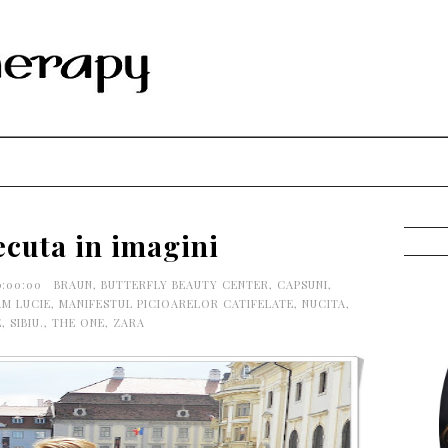
ecuta in imagini
9:00:00
BRAUN
,
BUTTERFLY BEAUTY CENTER
,
CAPSUNI
,
M LUCIE
,
MANIFESTUL PICIOARELOR CATIFELATE
,
NUCITA
,
E
,
SIBIU.
,
THE ONE
,
ZARA