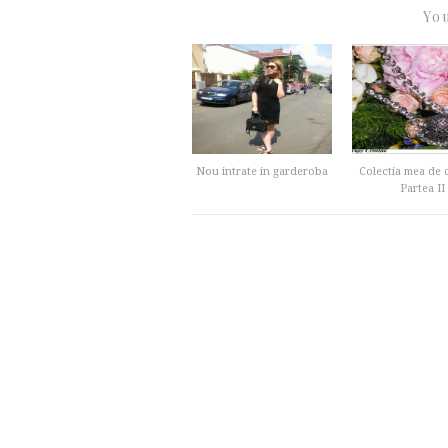
You
Nou intrate in garderoba
Colectia mea de c
Partea II