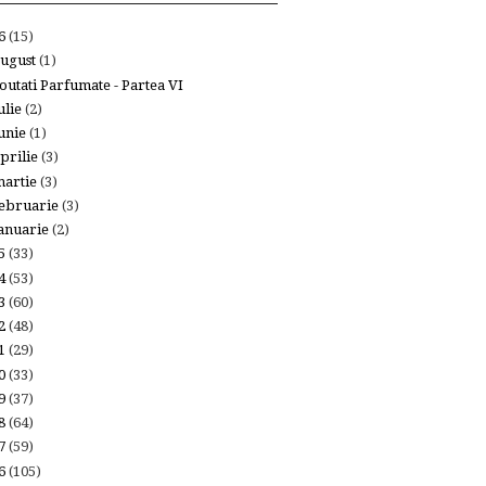
26
(15)
ugust
(1)
outati Parfumate - Partea VI
ulie
(2)
unie
(1)
prilie
(3)
artie
(3)
ebruarie
(3)
anuarie
(2)
25
(33)
24
(53)
23
(60)
22
(48)
21
(29)
20
(33)
19
(37)
18
(64)
17
(59)
16
(105)