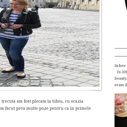
In lov
In 2015
beauty.
eram de
recuta am fost plecata la Sibiu, cu ocazia
am facut prea multe poze pentru ca in primele