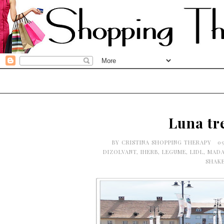
Luna tr
BY
CRISTINA SHOPPING THERAPY
0
DIZOLVANT
,
IHERB
,
LEGUME
,
LIDL
,
MADA
SHAK