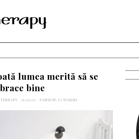
oată lumea merită să se
brace bine
G THERAPY
15:05:00
FASHION
,
LCWAIKIKI