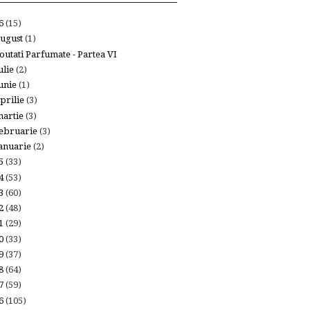
26
(15)
ugust
(1)
outati Parfumate - Partea VI
ulie
(2)
unie
(1)
prilie
(3)
artie
(3)
ebruarie
(3)
anuarie
(2)
25
(33)
24
(53)
23
(60)
22
(48)
21
(29)
20
(33)
19
(37)
18
(64)
17
(59)
16
(105)