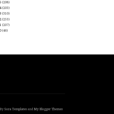
15
(208)
14
(203)
13
(310)
12
(253)
11
(207)
10
(46)
 By
Sora Templates
and
My Blogger Themes