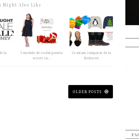
 Might Also Like
e la
5 modele de rochii pentru
Ce mi-am cumparat de la
aceste sa...
Reduceri
OLDER POSTS
FA