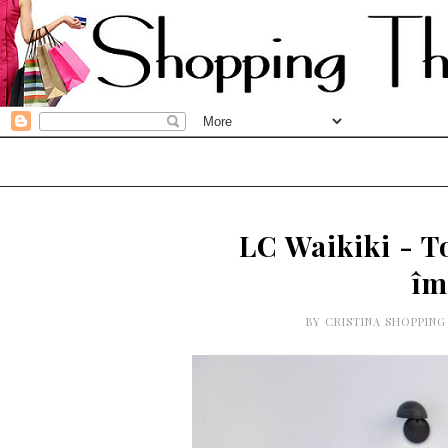
LC Waikiki - T
îm
BY
CRISTINA SHOPPIN