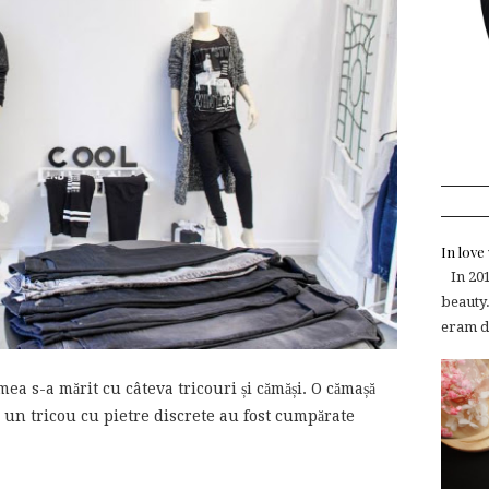
In lov
In 2015
beauty.
eram de
a s-a mărit cu câteva tricouri și cămăși. O cămașă
 un tricou cu pietre discrete au fost cumpărate