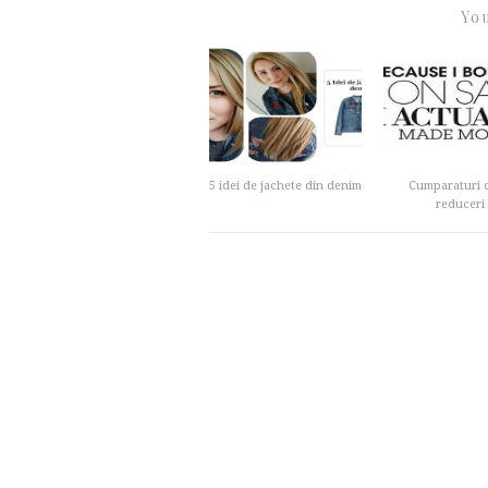
You
5 idei de jachete din denim
Cumparaturi d
reduceri