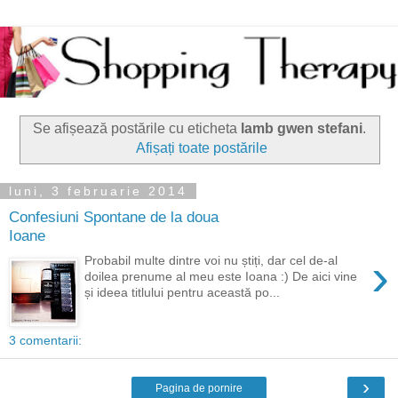
Se afișează postările cu eticheta
lamb gwen stefani
.
Afișați toate postările
luni, 3 februarie 2014
Confesiuni Spontane de la doua
Ioane
›
Probabil multe dintre voi nu știți, dar cel de-al
doilea prenume al meu este Ioana :) De aici vine
și ideea titlului pentru această po...
3 comentarii:
›
Pagina de pornire