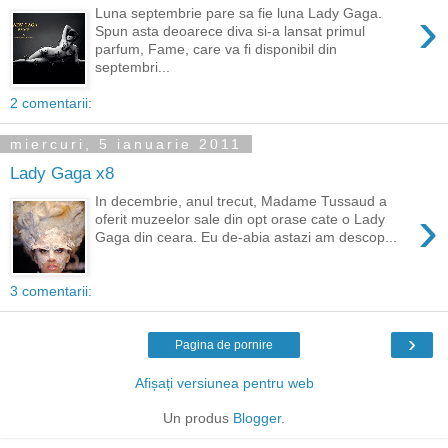
›
Luna septembrie pare sa fie luna Lady Gaga.
Spun asta deoarece diva si-a lansat primul
parfum, Fame, care va fi disponibil din
septembri...
2 comentarii:
miercuri, 5 ianuarie 2011
Lady Gaga x8
In decembrie, anul trecut, Madame Tussaud a
›
oferit muzeelor sale din opt orase cate o Lady
Gaga din ceara. Eu de-abia astazi am descop...
3 comentarii:
›
Pagina de pornire
Afișați versiunea pentru web
Un produs
Blogger
.