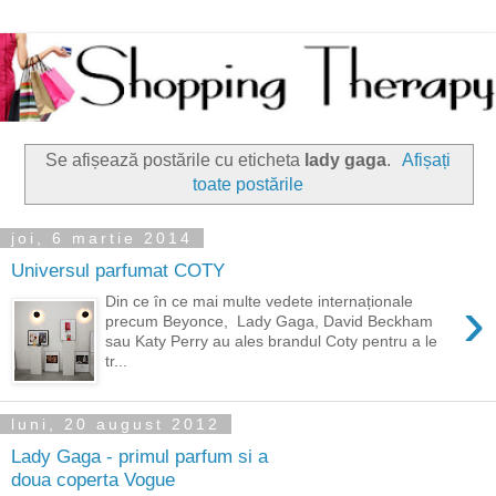
Se afișează postările cu eticheta
lady gaga
.
Afișați
toate postările
joi, 6 martie 2014
Universul parfumat COTY
›
Din ce în ce mai multe vedete internaționale
precum Beyonce, Lady Gaga, David Beckham
sau Katy Perry au ales brandul Coty pentru a le
tr...
luni, 20 august 2012
Lady Gaga - primul parfum si a
doua coperta Vogue