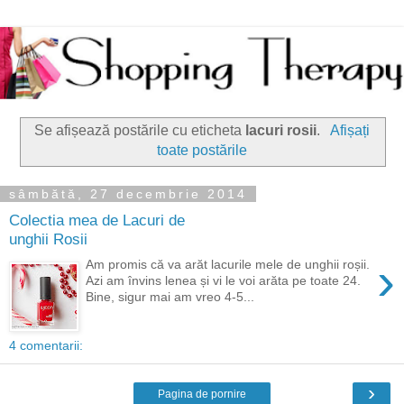
Se afișează postările cu eticheta
lacuri rosii
.
Afișați
toate postările
sâmbătă, 27 decembrie 2014
Colectia mea de Lacuri de
unghii Rosii
›
Am promis că va arăt lacurile mele de unghii roșii.
Azi am învins lenea și vi le voi arăta pe toate 24.
Bine, sigur mai am vreo 4-5...
4 comentarii:
›
Pagina de pornire