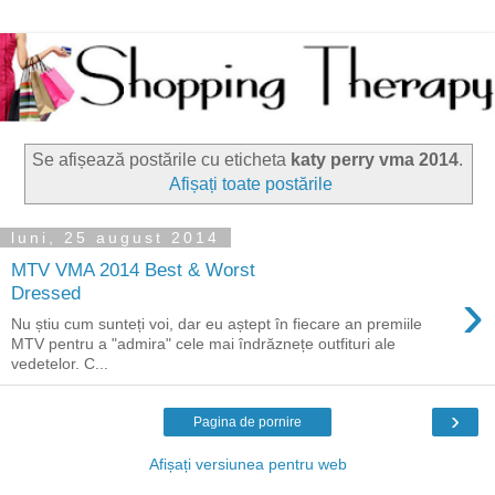
Se afișează postările cu eticheta
katy perry vma 2014
.
Afișați toate postările
luni, 25 august 2014
MTV VMA 2014 Best & Worst
›
Dressed
Nu știu cum sunteți voi, dar eu aștept în fiecare an premiile
MTV pentru a "admira" cele mai îndrăznețe outfituri ale
vedetelor. C...
›
Pagina de pornire
Afișați versiunea pentru web