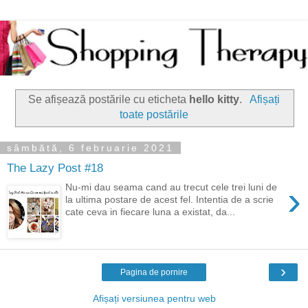
Se afișează postările cu eticheta
hello kitty
.
Afișați
toate postările
sâmbătă, 6 februarie 2021
The Lazy Post #18
›
Nu-mi dau seama cand au trecut cele trei luni de
la ultima postare de acest fel. Intentia de a scrie
cate ceva in fiecare luna a existat, da...
›
Pagina de pornire
Afișați versiunea pentru web