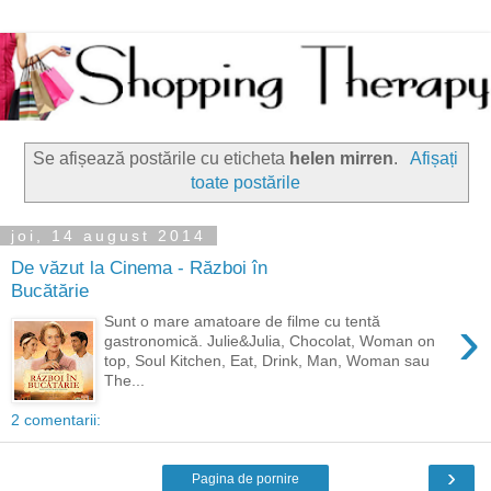
Se afișează postările cu eticheta
helen mirren
.
Afișați
toate postările
joi, 14 august 2014
De văzut la Cinema - Război în
Bucătărie
›
Sunt o mare amatoare de filme cu tentă
gastronomică. Julie&Julia, Chocolat, Woman on
top, Soul Kitchen, Eat, Drink, Man, Woman sau
The...
2 comentarii:
›
Pagina de pornire