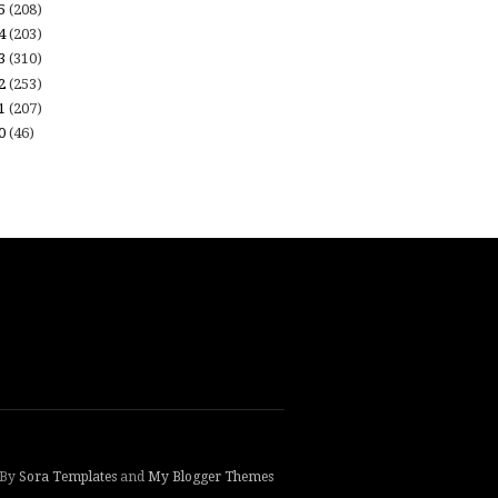
15
(208)
14
(203)
13
(310)
12
(253)
11
(207)
10
(46)
 By
Sora Templates
and
My Blogger Themes