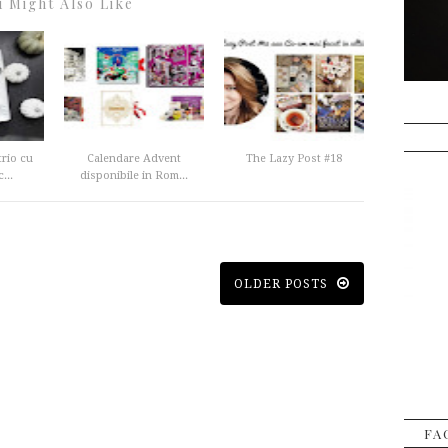
 Might Also Like
rio cu
Calendare Advent
The Lazy Post #18
...
disponibile in Rom...
OLDER POSTS
FA