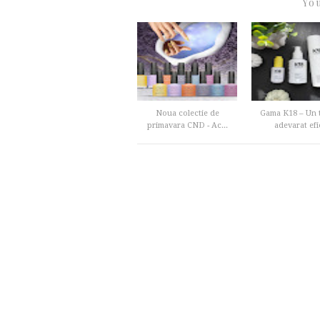
You
Noua colectie de
Gama K18 – Un t
primavara CND - Ac...
adevarat efic