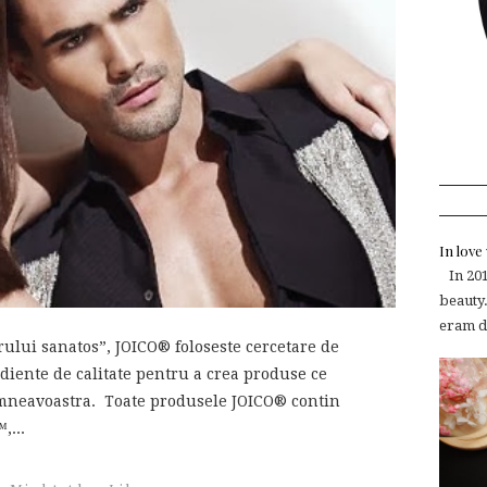
In lov
In 2015
beauty.
eram de
ului sanatos”, JOICO® foloseste cercetare de
ediente de calitate pentru a crea produse ce
mneavoastra. Toate produsele JOICO® contin
,...