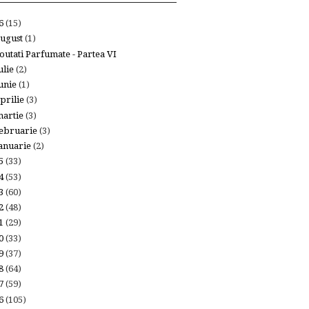
26
(15)
ugust
(1)
outati Parfumate - Partea VI
ulie
(2)
unie
(1)
prilie
(3)
artie
(3)
ebruarie
(3)
anuarie
(2)
25
(33)
24
(53)
23
(60)
22
(48)
21
(29)
20
(33)
19
(37)
18
(64)
17
(59)
16
(105)