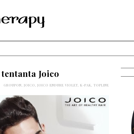
 tentanta Joico
0
GROUPON
,
JOICO
,
JOICO ENDURE VIOLET
,
K-PAK
,
TOPLINE