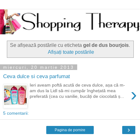
Se afișează postările cu eticheta
gel de dus bourjois
.
Afișați toate postările
miercuri, 20 martie 2013
Ceva dulce si ceva parfumat
Ieri aveam poftă acută de ceva dulce, așa că m-
›
am dus la Lidl să-mi cumpăr înghețată mea
preferată (cea cu vanilie, bucăți de ciocolată ș...
5 comentarii:
›
Pagina de pornire