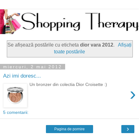
Se afișează postările cu eticheta
dior vara 2012
.
Afișați
toate postările
miercuri, 2 mai 2012
Azi imi doresc...
Un bronzer din colectia Dior Croisette :)
›
5 comentarii:
›
Pagina de pornire