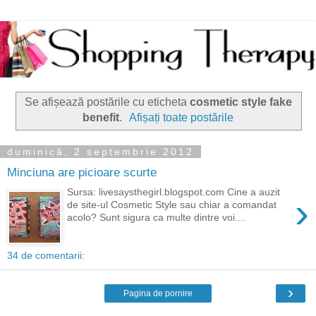
Se afișează postările cu eticheta
cosmetic style fake
benefit
.
Afișați toate postările
duminică, 2 septembrie 2012
Minciuna are picioare scurte
Sursa: livesaysthegirl.blogspot.com Cine a auzit
›
de site-ul Cosmetic Style sau chiar a comandat
acolo? Sunt sigura ca multe dintre voi....
34 de comentarii:
›
Pagina de pornire