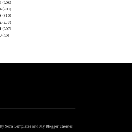
15
(208)
14
(203)
13
(310)
12
(253)
11
(207)
10
(46)
 By
Sora Templates
and
My Blogger Themes