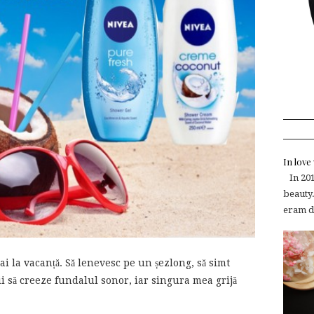
In lov
In 2015
beauty.
eram de
i la vacanță. Să lenevesc pe un șezlong, să simt
rii să creeze fundalul sonor, iar singura mea grijă