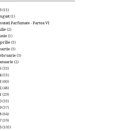
26
(15)
ugust
(1)
outati Parfumate - Partea VI
ulie
(2)
unie
(1)
prilie
(3)
artie
(3)
ebruarie
(3)
anuarie
(2)
25
(33)
24
(53)
23
(60)
22
(48)
21
(29)
20
(33)
19
(37)
18
(64)
17
(59)
16
(105)