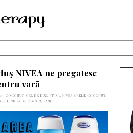
 duş NIVEA ne pregatesc
entru vară
00
COCONUT
,
GEL DE DUS
,
NIVEA
,
NIVEA CREME COCONUT
,
FRESH
,
NUCA DE COCOS
,
VANILIE