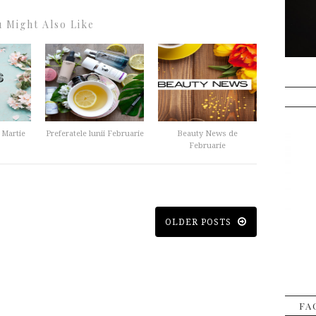
 Might Also Like
 Martie
Preferatele lunii Februarie
Beauty News de
Februarie
OLDER POSTS
FA