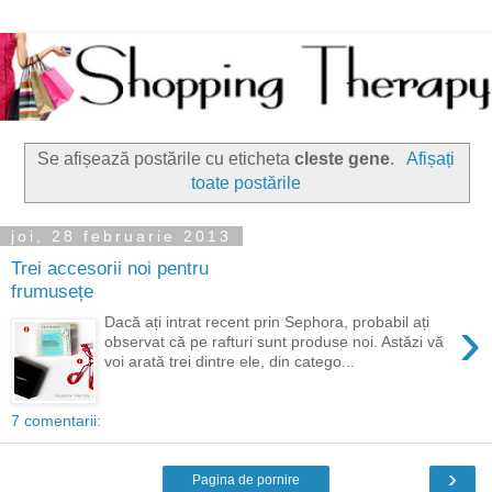
Se afișează postările cu eticheta
cleste gene
.
Afișați
toate postările
joi, 28 februarie 2013
Trei accesorii noi pentru
frumusețe
›
Dacă ați intrat recent prin Sephora, probabil ați
observat că pe rafturi sunt produse noi. Astăzi vă
voi arată trei dintre ele, din catego...
7 comentarii:
›
Pagina de pornire