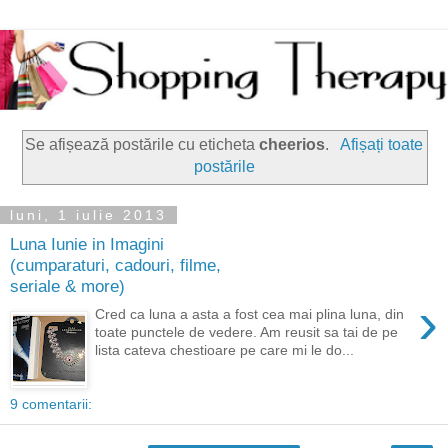
Se afișează postările cu eticheta
cheerios
.
Afișați toate
postările
luni, 1 iulie 2013
Luna Iunie in Imagini
(cumparaturi, cadouri, filme,
seriale & more)
›
Cred ca luna a asta a fost cea mai plina luna, din
toate punctele de vedere. Am reusit sa tai de pe
lista cateva chestioare pe care mi le do...
9 comentarii: