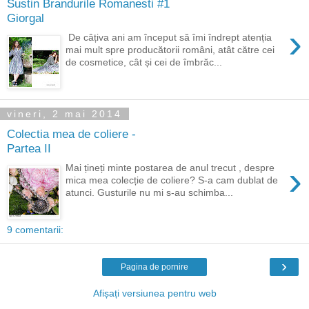
Sustin Brandurile Romanesti #1
Giorgal
›
De câțiva ani am început să îmi îndrept atenția
mai mult spre producătorii români, atât către cei
de cosmetice, cât și cei de îmbrăc...
vineri, 2 mai 2014
Colectia mea de coliere -
Partea II
›
Mai țineți minte postarea de anul trecut , despre
mica mea colecție de coliere? S-a cam dublat de
atunci. Gusturile nu mi s-au schimba...
9 comentarii:
›
Pagina de pornire
Afișați versiunea pentru web