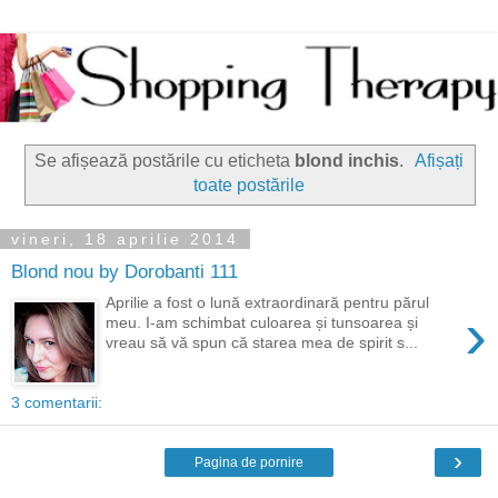
Se afișează postările cu eticheta
blond inchis
.
Afișați
toate postările
vineri, 18 aprilie 2014
Blond nou by Dorobanti 111
Aprilie a fost o lună extraordinară pentru părul
›
meu. I-am schimbat culoarea și tunsoarea și
vreau să vă spun că starea mea de spirit s...
3 comentarii:
›
Pagina de pornire