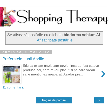
Se afișează postările cu eticheta
bioderma sebium AI
.
Afișați toate postările
duminică, 6 mai 2012
Preferatele Lunii Aprilie
Stiu ca m-am trezit cam tarziu, insa au fost cateva
›
produse noi, care mi-au placut si pe care vreau
sa le mentionez neaparat. Asadar pre...
11 comentarii:
›
Pagina de pornire