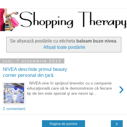
Se afișează postările cu eticheta
balsam buze nivea
.
Afișați toate postările
luni, 7 octombrie 2013
NIVEA deschide primul beauty
corner personal din ţară
›
NIVEA vine în sprijinul tinerelor cu o campanie
educaţională care să le demonstreze că fiecare
tip de ten este special şi are nevoi sp...
2 comentarii:
›
Pagina de pornire