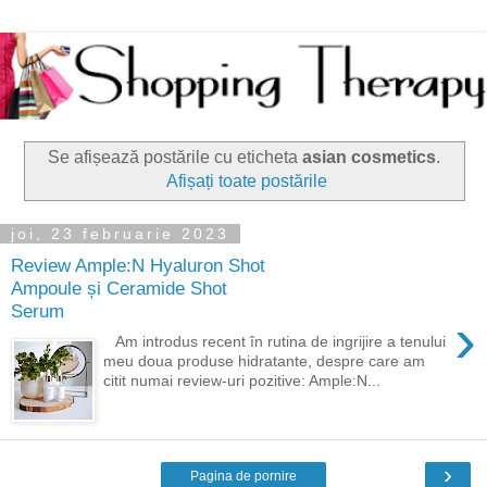
Se afișează postările cu eticheta
asian cosmetics
.
Afișați toate postările
joi, 23 februarie 2023
Review Ample:N Hyaluron Shot
Ampoule și Ceramide Shot
Serum
›
Am introdus recent în rutina de ingrijire a tenului
meu doua produse hidratante, despre care am
citit numai review-uri pozitive: Ample:N...
›
Pagina de pornire