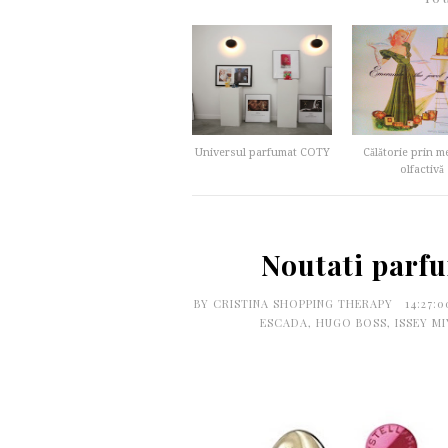
Universul parfumat COTY
Călătorie prin 
olfactivă
Noutati parf
BY
CRISTINA SHOPPING THERAPY
14:27:
ESCADA
,
HUGO BOSS
,
ISSEY M