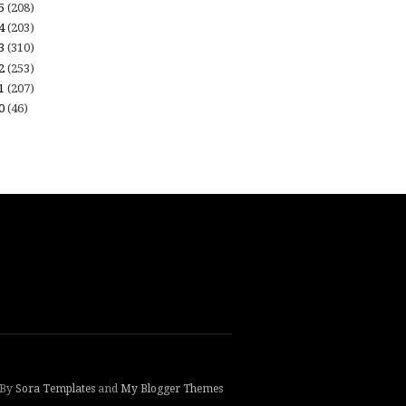
15
(208)
14
(203)
13
(310)
12
(253)
11
(207)
10
(46)
 By
Sora Templates
and
My Blogger Themes