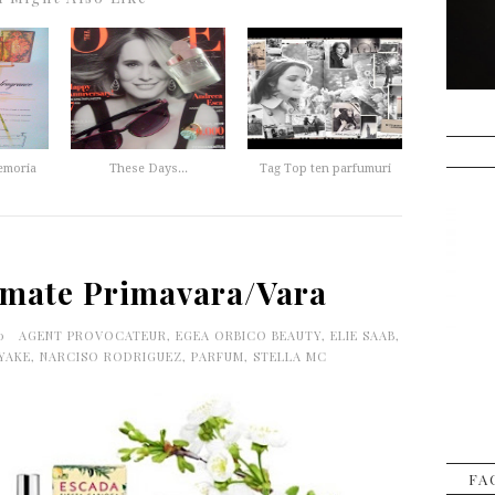
memoria
These Days...
Tag Top ten parfumuri
umate Primavara/Vara
00
AGENT PROVOCATEUR
,
EGEA ORBICO BEAUTY
,
ELIE SAAB
,
IYAKE
,
NARCISO RODRIGUEZ
,
PARFUM
,
STELLA MC
FA