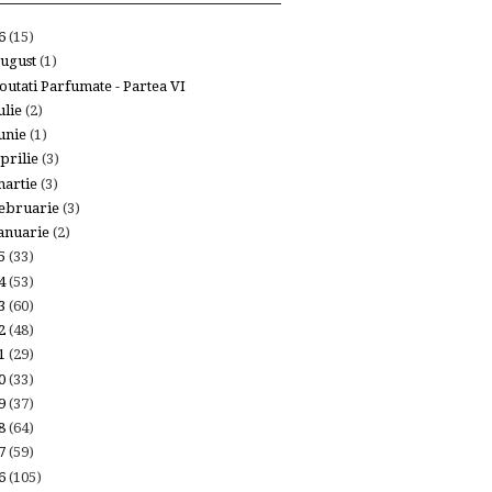
26
(15)
ugust
(1)
outati Parfumate - Partea VI
ulie
(2)
unie
(1)
prilie
(3)
artie
(3)
ebruarie
(3)
anuarie
(2)
25
(33)
24
(53)
23
(60)
22
(48)
21
(29)
20
(33)
19
(37)
18
(64)
17
(59)
16
(105)