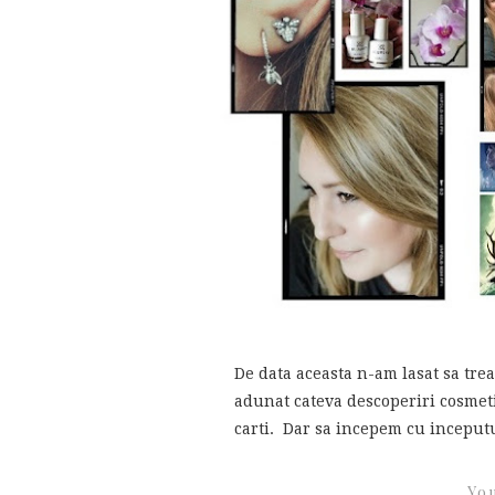
De data aceasta n-am lasat sa trea
adunat cateva descoperiri cosmetic
carti. Dar sa incepem cu inceputul
You