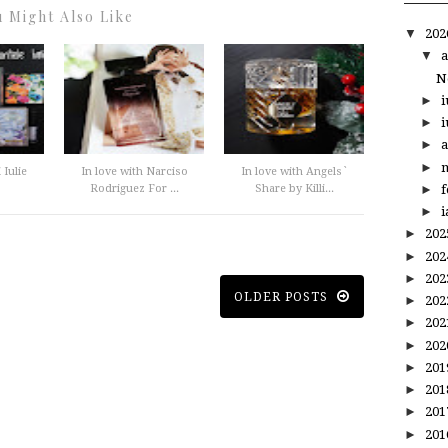
 Might Also Like
▼
20
▼
a
N
►
i
►
i
►
a
►
m
 Iulie
In love with Narciso
In love with Angels`
►
f
Rodriguez For ...
Share by Killi...
►
i
►
20
►
20
►
20
OLDER POSTS
►
20
►
20
►
20
►
20
►
20
►
20
►
20