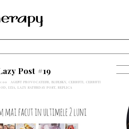
Lazy Post #19
0:00
AGENT PROVOCATEUR
,
BLUESKY
,
CERRUTI
,
CERRUTI
OOD
,
IZIA
,
LAZY SATURDAY POST
,
REPLICA