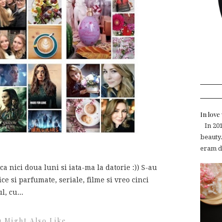
In lov
In 2015
beauty.
eram de
ca nici doua luni si iata-ma la datorie :)) S-au
e si parfumate, seriale, filme si vreo cinci
, cu...
 Might Also Like