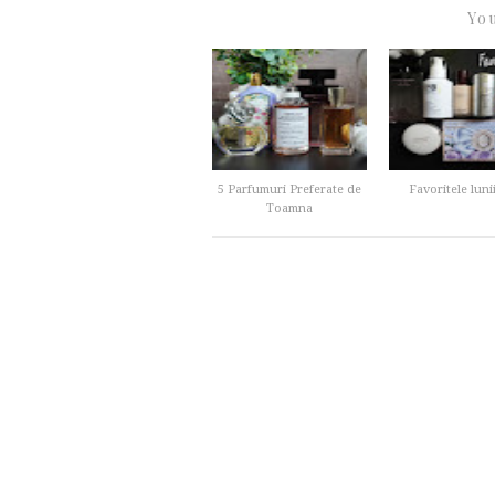
You
5 Parfumuri Preferate de
Favoritele lunii
Toamna