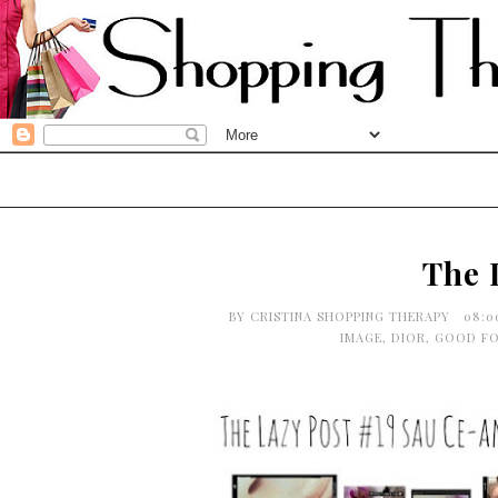
The 
BY
CRISTINA SHOPPING THERAPY
08:0
IMAGE
,
DIOR
,
GOOD F