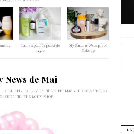
ema cu
Cum scapam de punctele
My Summer Waterproof
negre
Make-up
y News de Mai
0
ACM
,
APIVITA
,
BEAUTY NEWS
,
BURBERRY
,
DR ORGANIC
,
FA
,
MAYBELLINE
,
THE BODY SHOP
FA