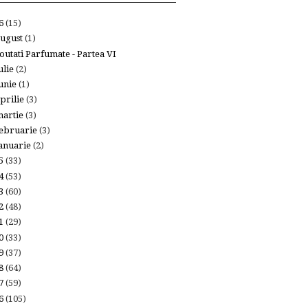
26
(15)
ugust
(1)
outati Parfumate - Partea VI
ulie
(2)
unie
(1)
prilie
(3)
artie
(3)
ebruarie
(3)
anuarie
(2)
25
(33)
24
(53)
23
(60)
22
(48)
21
(29)
20
(33)
19
(37)
18
(64)
17
(59)
16
(105)