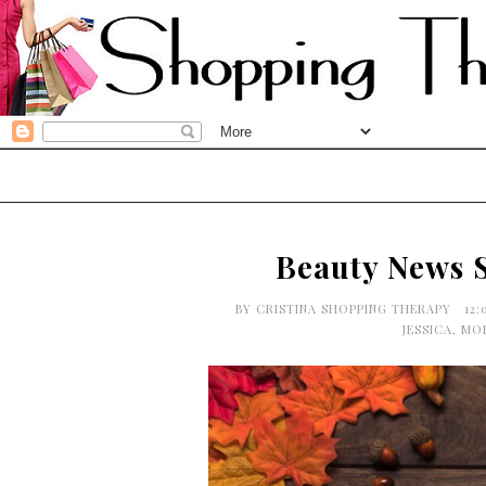
Beauty News 
BY
CRISTINA SHOPPING THERAPY
12
JESSICA
,
MO