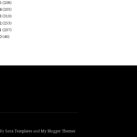
15
(208)
14
(203)
13
(310)
12
(253)
11
(207)
10
(46)
 By
Sora Templates
and
My Blogger Themes