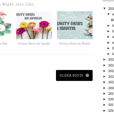
 Might Also Like
▼
20
▼
a
N
►
i
►
i
►
a
►
m
e Mai
Beauty News de Aprilie
Beauty News de Martie
►
f
►
i
►
20
►
20
►
20
OLDER POSTS
►
20
►
20
►
20
►
20
►
20
►
20
►
20