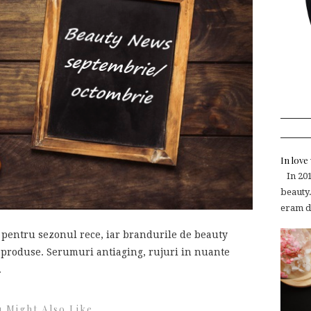
In lov
In 2015
beauty.
eram de
pentru sezonul rece, iar brandurile de beauty
e produse. Serumuri antiaging, rujuri in nuante
.
 Might Also Like