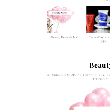
Beauty News de Mai
Cea mai buna cr
SPF
Beaut
BY
CRISTINA SHOPPING THERAPY
13:41:0
FITERMAN
,