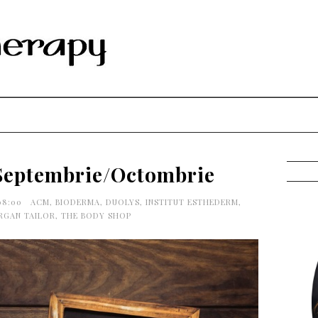
Septembrie/Octombrie
:08:00
ACM
,
BIODERMA
,
DUOLYS
,
INSTITUT ESTHEDERM
,
RGAN TAILOR
,
THE BODY SHOP