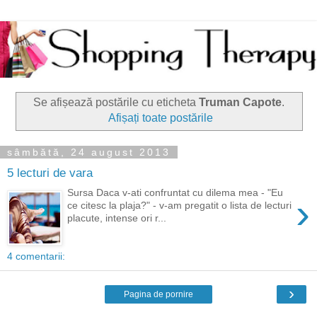
Se afișează postările cu eticheta
Truman Capote
.
Afișați toate postările
sâmbătă, 24 august 2013
5 lecturi de vara
Sursa Daca v-ati confruntat cu dilema mea - "Eu
›
ce citesc la plaja?" - v-am pregatit o lista de lecturi
placute, intense ori r...
4 comentarii:
›
Pagina de pornire