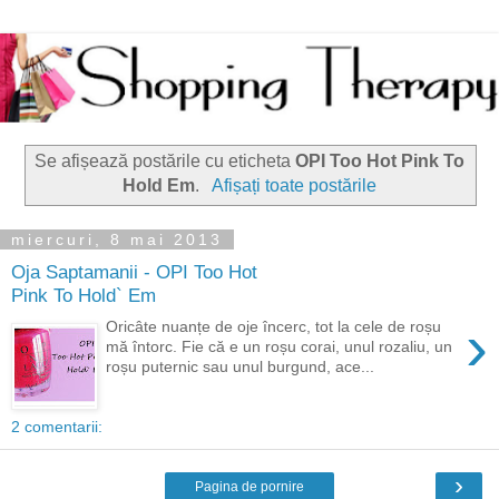
Se afișează postările cu eticheta
OPI Too Hot Pink To
Hold Em
.
Afișați toate postările
miercuri, 8 mai 2013
Oja Saptamanii - OPI Too Hot
Pink To Hold` Em
›
Oricâte nuanțe de oje încerc, tot la cele de roșu
mă întorc. Fie că e un roșu corai, unul rozaliu, un
roșu puternic sau unul burgund, ace...
2 comentarii:
›
Pagina de pornire