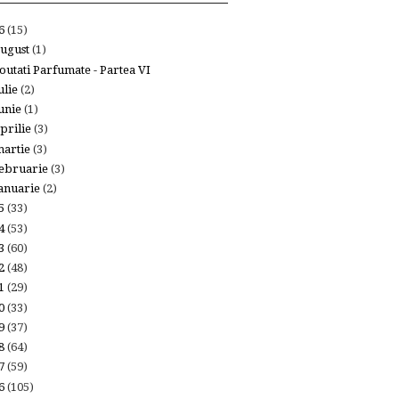
26
(15)
ugust
(1)
outati Parfumate - Partea VI
ulie
(2)
unie
(1)
prilie
(3)
artie
(3)
ebruarie
(3)
anuarie
(2)
25
(33)
24
(53)
23
(60)
22
(48)
21
(29)
20
(33)
19
(37)
18
(64)
17
(59)
16
(105)