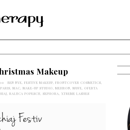
Christmas Makeup
:00
BEN NYE
,
FESTIVE MAKEUP
,
FRONTCOVER COSMETICS
,
 PARIS
,
MAC
,
MAKE-UP STUDIO
,
MEHRON
,
MUFE
,
OFERTA
HIAJ
,
RALUCA POPESCU
,
SEPHORA
,
XTREME LASHES