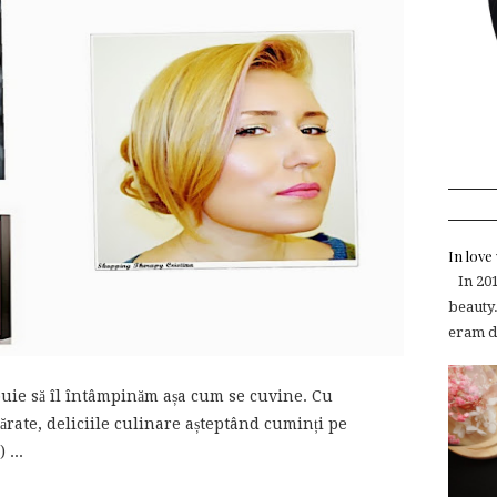
In lov
In 2015
beauty.
eram de
ebuie să îl întâmpinăm așa cum se cuvine. Cu
ărate, deliciile culinare așteptând cuminți pe
 ...