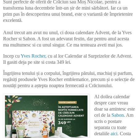
Sunt perfecte de oferit de Crăciun sau Moș Nicolae, pentru a
transforma luna decembrie într-un șir de mini sărbători. Iar ca un
prim pas în descoperirea unui brand, este o variantă de împrietenire
excelentă.
Anul trecut am avut nu unul, ci doua calendare Advent, de la Yves
Rocher si Sabon. A fost un adevarat festin, dar pentru anul acesta
ma multumesc si cu unul singur. Ce ma tenteaza aveti mai jos.
Incep cu
Yves Rocher
, cu al lor Calendar al Surprizelor de Advent.
Il gasiti deja pe site si costa 349 lei.
Îngrijirea tenului și a corpului, îngrijirea părului, machiaj și parfum,
regăsiți produsele Yves Rocher emblematice, precum și o selecție de
noutăți pentru a aștepta noaptea fermecată a Crăciunului.
Al doilea calendar
despre care vreau
doar sa amintesc este
cel de la
Sabon
. Am
scris o postare
separata cu toate
detaliile
aici
. Costa