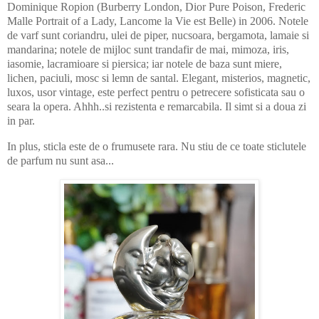
Dominique Ropion (Burberry London, Dior Pure Poison, Frederic
Malle Portrait of a Lady, Lancome la Vie est Belle)
in 2006.
Notele
de varf sunt coriandru, ulei de piper, nucsoara, bergamota, lamaie si
mandarina; notele de mijloc sunt trandafir de mai, mimoza, iris,
iasomie, lacramioare si piersica; iar notele de baza sunt miere,
lichen, paciuli, mosc si lemn de santal. Elegant, misterios, magnetic,
luxos, usor vintage, este perfect pentru o petrecere sofisticata sau o
seara la opera. Ahhh..si rezistenta e remarcabila. Il simt si a doua zi
in par.
In plus, sticla este de o frumusete rara. Nu stiu de ce toate sticlutele
de parfum nu sunt asa...