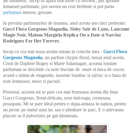
ale diminetii, incep sa apara dulciurile cu dovleac, pot aprinde
lumanari parfumate, pot savura un ceai fierbinte si pot purta
parfumuri
intense, greoaie.
In privinta parfumurilor de toamna, anul acesta am cinci preferate:
Gucci Flora Gorgeous Magnolia, Sisley Soir de Lune, Lancome
Magie Noir, Maison Margiela Replica On a Date si Narciso
Rodriguez For Her Forever.
Incep cu cea mai noua aroma intrata in colectia mea -
Gucci Flora
Gorgeous Magnolia
, un parfum chypre floral, lansat anul acesta.
Creat de Daphné Bugey si Marie Salamagne, aceasta noutate
parfumata se deschide cu note fructate de mure si nuca de cocos;
avand o inima de magnolie, iasomie Sambac si salvie; si o baza de
note lemnoase, mosc si paciuli.
Personal, aceasta mi se pare cea mai frumoasa aroma din linia
Gucci Gorgeous, floral-delicata, usor dulceaga, cremoasa,
proaspata. Mi se pare ideal pentru o dupa-amiaza in natura, pentru
un picnic pe malul unui lac sau o plimbare in parc. E o adevarata
placere sa il pulverizez pe gat dimineata.