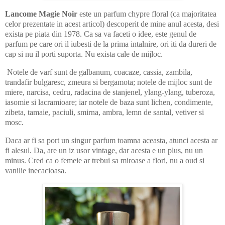
Lancome Magie Noir
este un parfum chypre floral (ca majoritatea
celor prezentate in acest articol) descoperit de mine anul acesta, desi
exista pe piata din 1978. Ca sa va faceti o idee, este genul de
parfum pe care ori il iubesti de la prima intalnire, ori iti da dureri de
cap si nu il porti suporta. Nu exista cale de mijloc.
Notele de varf sunt de galbanum, coacaze, cassia, zambila,
trandafir bulgaresc, zmeura si bergamota; notele de mijloc sunt de
miere, narcisa, cedru, radacina de stanjenel, ylang-ylang, tuberoza,
iasomie si lacramioare; iar notele de baza sunt lichen, condimente,
zibeta, tamaie, paciuli, smirna, ambra, lemn de santal, vetiver si
mosc.
Daca ar fi sa port un singur parfum toamna aceasta, atunci acesta ar
fi alesul. Da, are un iz usor vintage, dar acesta e un plus, nu un
minus. Cred ca o femeie ar trebui sa miroase a flori, nu a oud si
vanilie inecacioasa.