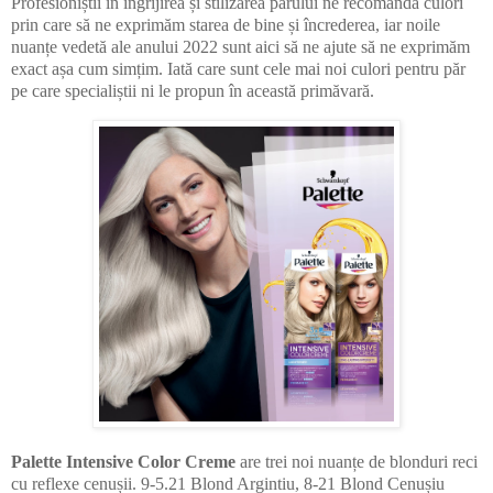
Profesioniștii în îngrijirea și stilizarea părului ne recomandă culori
prin care să ne exprimăm starea de bine și încrederea, iar noile
nuanțe vedetă ale anului 2022 sunt aici să ne ajute să ne exprimăm
exact așa cum simțim. Iată care sunt cele mai noi culori pentru păr
pe care specialiștii ni le propun în această primăvară.
Palette Intensive Color Creme
are trei noi nuanțe de blonduri reci
cu reflexe cenușii. 9-5.21 Blond Argintiu, 8-21 Blond Cenușiu