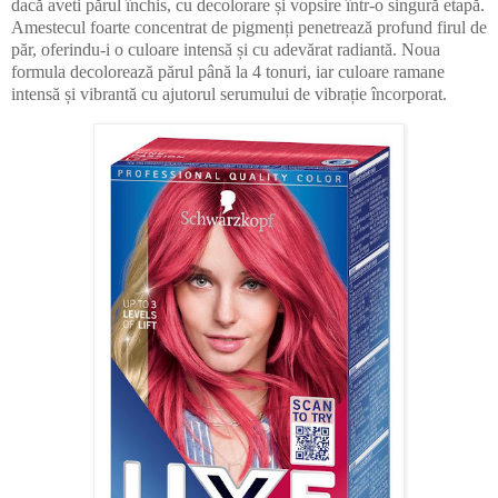
dacă aveti părul închis, cu decolorare și vopsire într-o singură etapă.
Amestecul foarte concentrat de pigmenți penetrează profund firul de
păr, oferindu-i o culoare intensă și cu adevărat radiantă. Noua
formula decolorează părul până la 4 tonuri, iar culoare ramane
intensă și vibrantă cu ajutorul serumului de vibrație încorporat.