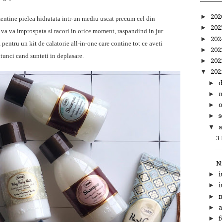
►
20
ntine pielea hidratata intr-un mediu uscat precum cel din
►
20
 va va improspata si racori in orice moment, raspandind in jur
►
20
pentru un kit de calatorie all-in-one care contine tot ce aveti
►
20
atunci cand sunteti in deplasare.
►
20
▼
20
►
►
►
►
s
▼
a
3
N
►
i
►
i
►
►
a
►
f