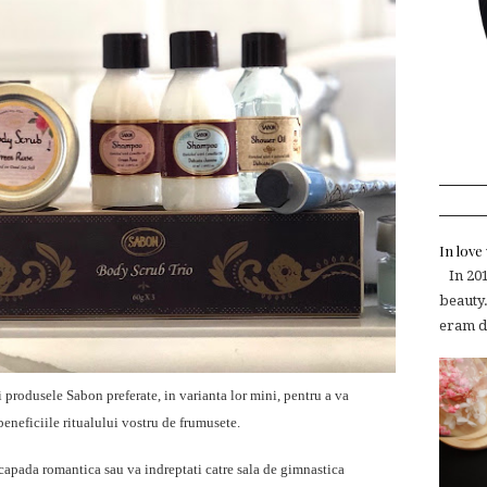
In lov
In 2015
beauty.
eram de
i produsele Sabon preferate, in varianta lor mini, pentru a va
beneficiile ritualului vostru de frumusete.
scapada romantica sau va indreptati catre sala de gimnastica