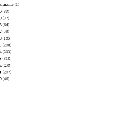
anuarie
(1)
20
(33)
19
(37)
18
(64)
17
(59)
16
(105)
15
(208)
14
(203)
13
(310)
12
(253)
11
(207)
10
(46)