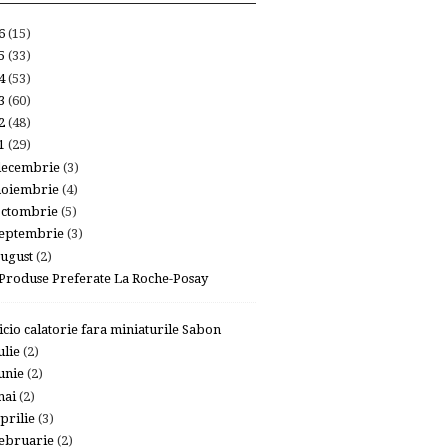
26
(15)
25
(33)
24
(53)
23
(60)
22
(48)
21
(29)
decembrie
(3)
noiembrie
(4)
octombrie
(5)
eptembrie
(3)
ugust
(2)
 Produse Preferate La Roche-Posay
icio calatorie fara miniaturile Sabon
ulie
(2)
unie
(2)
mai
(2)
prilie
(3)
ebruarie
(2)