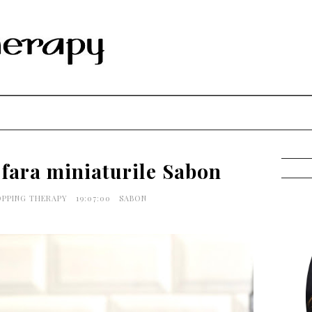
 fara miniaturile Sabon
OPPING THERAPY
19:07:00
SABON