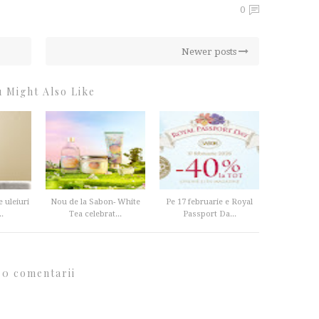
0
Newer posts
 Might Also Like
 uleiuri
Nou de la Sabon- White
Pe 17 februarie e Royal
.
Tea celebrat...
Passport Da...
0 comentarii