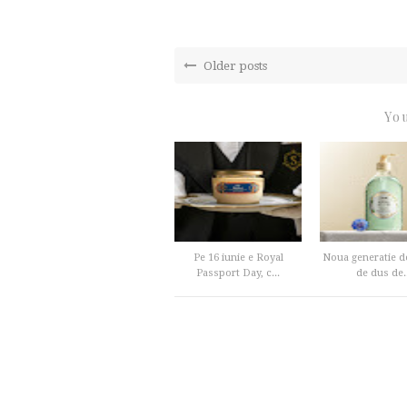
Older posts
You
Pe 16 iunie e Royal
Noua generatie de
Passport Day, c...
de dus de..