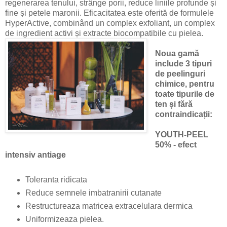
regenerarea tenului, strânge porii, reduce liniile profunde și
fine și petele maronii. Eficacitatea este oferită de formulele
HyperActive, combinând un complex exfoliant, un complex
de ingredient activi și extracte biocompatibile cu pielea.
Noua gamă
include 3 tipuri
de peelinguri
chimice, pentru
toate tipurile de
ten și fără
contraindicații:
YOUTH-PEEL
50% - efect
intensiv antiage
Toleranta ridicata
Reduce semnele imbatranirii cutanate
Restructureaza matricea extracelulara dermica
Uniformizeaza pielea.