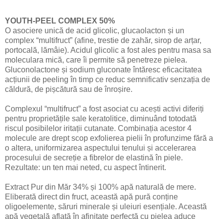
YOUTH-PEEL COMPLEX 50%
O asociere unică de acid glicolic, glucaolacton și un
complex “multifruct” (afine, trestie de zahăr, sirop de arțar,
portocală, lămâie). Acidul glicolic a fost ales pentru masa sa
moleculara mică, care îi permite să penetreze pielea.
Gluconolactone și sodium gluconate întăresc eficacitatea
acțiunii de peeling în timp ce reduc semnificativ senzația de
căldură, de pișcătură sau de înroșire.
Complexul “multifruct” a fost asociat cu acești activi diferiți
pentru proprietățile sale keratolitice, diminuând totodată
riscul posibilelor iritații cutanate. Combinația acestor 4
molecule are drept scop exfolierea pielii în profunzime fără a
o altera, uniformizarea aspectului tenului și accelerarea
procesului de secreție a fibrelor de elastină în piele.
Rezultate: un ten mai neted, cu aspect întinerit.
Extract Pur din Măr 34% și 100% apă naturală de mere.
Eliberată direct din fruct, această apă pură conține
oligoelemente, săruri minerale și uleiuri esențiale. Această
apă vegetală aflată în afinitate perfectă cu pielea aduce