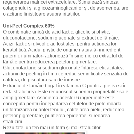
regenerarea matricei extracelulare. Stimulează sinteza
colagenului și a glicozaminoglicanilor și, de asemenea, are
o acțiune liniștitoare asupra iritațiilor.
Uni-Peel Complex 60%
O combinație unică de acid lactic, glicolic și phytic,
gluconolactone, sodium gluconate și extract de lămâie.
Acizii lactic si glycolic au fost aleși pentru acțiunea lor
keratolitică. Acidul phytic de origine naturală- ingredient
puternic iluminator- acționează în sinergie cu extractul de
lămâie pentru reducerea petelor pigmentare.
Gluconolactone și sodium gluconate întăresc eficacitatea
acțiunii de peeling în timp ce reduc semnificativ senzația de
căldură, de pișcătură sau de înroșire.
Extractul de lămâie bogat în vitamina C purifică pielea și îi
redă strălucirea. Este recunoscut și pentru proprietățile sale
antipigmentare. Asocierea acestor 6 ingrediente este
concepută pentru îndepărtarea celulelor de piele moartă,
uniformizarea nuanței tenului, catifelarea pielii, reducerea
petelor pigmentare, purifierea epidermei și redarea
strălucirii.
Rezultate: un ten mai uniform și mai strălucitor