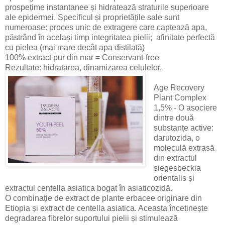
prospețime instantanee și hidratează straturile superioare
ale epidermei. Specificul și proprietățile sale sunt
numeroase: proces unic de extragere care captează apa,
păstrând în același timp integritatea pielii; afinitate perfectă
cu pielea (mai mare decât apa distilată)
100% extract pur din mar = Conservant-free
Rezultate: hidratarea, dinamizarea celulelor.
Age Recovery
Plant Complex
1,5% - O asociere
dintre două
substanțe active:
darutozida, o
moleculă extrasă
din extractul
siegesbeckia
orientalis și
extractul centella asiatica bogat în asiaticozidă.
O combinație de extract de plante erbacee originare din
Etiopia și extract de centella asiatica. Aceasta încetinește
degradarea fibrelor suportului pielii și stimulează