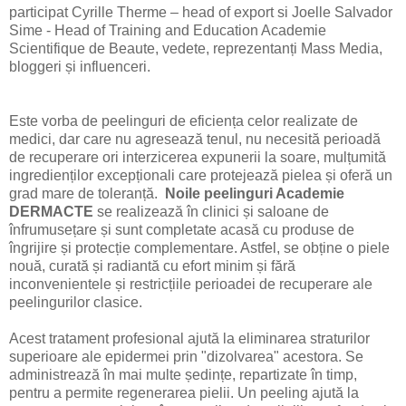
participat Cyrille Therme – head of export si Joelle Salvador
Sime - Head of Training and Education Academie
Scientifique de Beaute, vedete, reprezentanți Mass Media,
bloggeri și influenceri.
Este vorba de peelinguri de eficiența celor realizate de
medici, dar care nu agresează tenul, nu necesită perioadă
de recuperare ori interzicerea expunerii la soare, mulțumită
ingredienților excepționali care protejează pielea și oferă un
grad mare de toleranță.
Noile peelinguri Academie
DERMACTE
se realizează în clinici și saloane de
înfrumusețare și sunt completate acasă cu produse de
îngrijire și protecție complementare. Astfel, se obține o piele
nouă, curată și radiantă cu efort minim și fără
inconvenientele și restricțiile perioadei de recuperare ale
peelingurilor clasice.
Acest tratament profesional ajută la eliminarea straturilor
superioare ale epidermei prin "dizolvarea" acestora. Se
administrează în mai multe ședințe, repartizate în timp,
pentru a permite regenerarea pielii. Un peeling ajută la