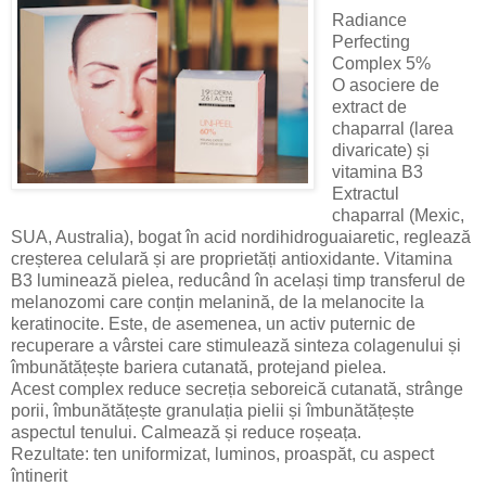
Radiance
Perfecting
Complex 5%
O asociere de
extract de
chaparral (larea
divaricate) și
vitamina B3
Extractul
chaparral (Mexic,
SUA, Australia), bogat în acid nordihidroguaiaretic, reglează
creșterea celulară și are proprietăți antioxidante. Vitamina
B3 luminează pielea, reducând în același timp transferul de
melanozomi care conțin melanină, de la melanocite la
keratinocite. Este, de asemenea, un activ puternic de
recuperare a vârstei care stimulează sinteza colagenului și
îmbunătățește bariera cutanată, protejand pielea.
Acest complex reduce secreția seboreică cutanată, strânge
porii, îmbunătățește granulația pielii și îmbunătățește
aspectul tenului. Calmează și reduce roșeața.
Rezultate: ten uniformizat, luminos, proaspăt, cu aspect
întinerit