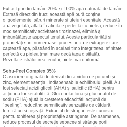
Extract pur din lămâie 20% și 100% apă naturală de lămâie
Extrasă direct din fruct, această apă pură conține
oligoelemente, săruri minerale și uleiuri esențiale. Această
apă vegetală, aflată în afinitate perfectă cu pielea, reduce în
mod semnificativ activitatea tirozinazei, elimină și
îmbunătățește aspectul tenului. Aceste particularități si
proprietăți sunt numeroase: proces unic de extragere care
captează apa, păstrând în același timp integritatea; afinitate
perfectă cu pielea (mai mare decâ tapa distilată).
Rezultate: strălucirea tenului, piele mai uniformă
Sebu-Peel Complex 35%
O asociere originală de derivat din amidon de porumb și
zinc, element esențial, indispensabile echilibrului pielii. Au
fost selectați acizii glicoli (AHA) și salicilic (BHA) pentru
acțiunea lor keratolitică. Gluconolactona și gluconatul de
sodiu (PHA) ajută la creșterea eficacității acțiunii de
"peeling", reducând semnificativ senzațiile de căldură,
furnicături și roșeață. Extractul de struguri este cunoscut
pentru tonifierea și proprietățile astringente. De asemenea,
reduce procesul de secreție sebacee și strânge porii.