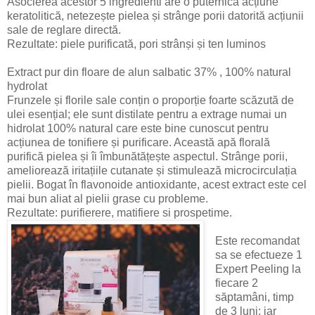
Asocierea acestor 5 ingredienti are o puternică acțiune
keratolitică, netezește pielea și strânge porii datorită acțiunii
sale de reglare directă.
Rezultate: piele purificată, pori strânși și ten luminos
Extract pur din floare de alun salbatic 37% , 100% natural
hydrolat
Frunzele și florile sale conțin o proporție foarte scăzută de
ulei esențial; ele sunt distilate pentru a extrage numai un
hidrolat 100% natural care este bine cunoscut pentru
acțiunea de tonifiere și purificare. Această apă florală
purifică pielea și îi îmbunătățește aspectul. Strânge porii,
ameliorează iritațiile cutanate și stimulează microcirculația
pielii. Bogat în flavonoide antioxidante, acest extract este cel
mai bun aliat al pielii grase cu probleme.
Rezultate: purifierere, matifiere si prospetime.
Este recomandat
sa se efectueze 1
Expert Peeling la
fiecare 2
săptamâni, timp
de 3 luni; iar