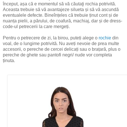
început, așa că e momentul să vă căutaţi rochia potrivită.
Aceasta trebuie să vă avantajeze silueta și să vă ascundă
eventualele defecte. Bineînțeles că trebuie ținut cont și de
nuanța pielii, a părului, de coafură, machiaj, dar și de dress-
code-ul petrecerii la care mergeți.
Pentru o petrecere de zi, la birou, puteți alege o
rochie
din
voal, de o lungime potrivită. Nu aveți nevoie de prea multe
accesorii, o pereche de cercei delicați sau o brațară, plus o
pereche de ghete sau pantofi negri/ nude vor completa
ținuta.